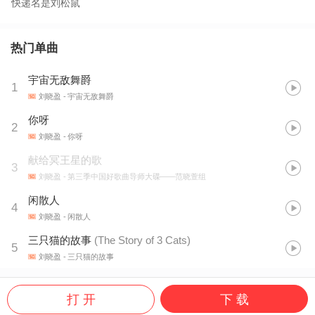
快递名是刘松鼠
热门单曲
宇宙无敌舞爵
1
刘晓盈
- 宇宙无敌舞爵
你呀
2
刘晓盈
- 你呀
献给冥王星的歌
3
刘晓盈
- 第三季中国好歌曲导师大碟——范晓萱组
闲散人
4
刘晓盈
- 闲散人
三只猫的故事
(
The Story of 3 Cats
)
5
刘晓盈
- 三只猫的故事
打 开
下 载