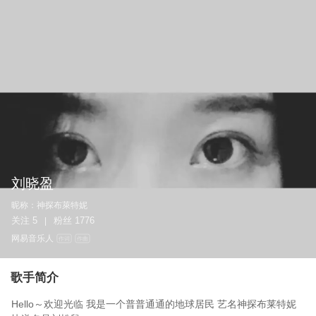
刘晓盈
昵称：
神探布萊特妮
关注
5
粉丝
1776
|
网易音乐人
作词
作曲
歌手简介
Hello～欢迎光临 我是一个普普通通的地球居民 艺名神探布莱特妮