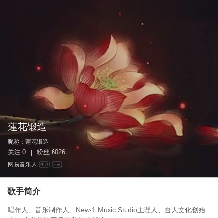
蓮花锻造
昵称：
蓮花锻造
关注
0
粉丝
6026
|
网易音乐人
作词
作曲
歌手简介
唱作人、音乐制作人、New-1 Music Studio主理人、吾人文化创始