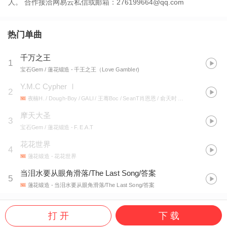
人。 合作接洽网易云私信或邮箱：276199664@qq.com
热门单曲
千万之王
1
宝石Gem / 蓮花锻造
- 千王之王（Love Gambler)
Y.M.C Cypher Ⅰ
2
夜楠H. / Dough-Boy / GALI / 王骞Boc / SeanT肖恩恩 / 俞天时 / 蓮花锻造 / SuperDeep / 谟西Mercy
摩天大圣
3
宝石Gem / 蓮花锻造
- F. E.A.T
花花世界
4
蓮花锻造
- 花花世界
当泪水要从眼角滑落/The Last Song/答案
5
蓮花锻造
- 当泪水要从眼角滑落/The Last Song/答案
打 开
下 载