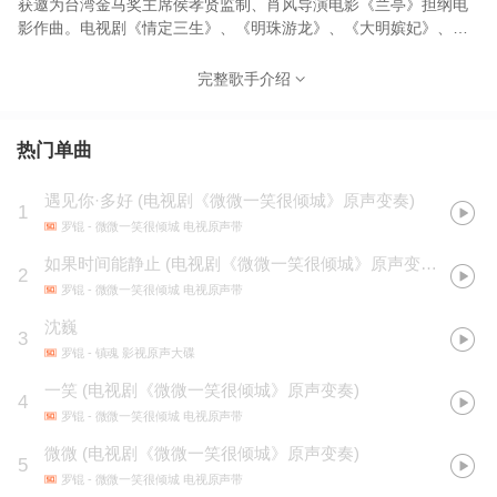
获邀为台湾金马奖主席侯孝贤监制、肖风导演电影《兰亭》担纲电
影作曲。电视剧《情定三生》、《明珠游龙》、《大明嫔妃》、
《碧血书香梦》、《我的爱对你说》、《御姐归来》、《乌鸦嘴妙
女郎》、《微微一笑很倾城》音乐制作人。艺人金池、 By2、王
完整歌手介绍
野、朱一龙、江若琳等艺人单曲制作人。2016发表轻音乐专辑《爱
上蒲公英》。山西卫视《歌从黄河来》音乐总监。2016里约奥运中
国宣传片音乐制作人。
热门单曲
遇见你·多好
(
电视剧《微微一笑很倾城》原声变奏
)
1
罗锟
- 微微一笑很倾城 电视原声带
如果时间能静止
(
电视剧《微微一笑很倾城》原声变奏
)
2
罗锟
- 微微一笑很倾城 电视原声带
沈巍
3
罗锟
- 镇魂 影视原声大碟
一笑
(
电视剧《微微一笑很倾城》原声变奏
)
4
罗锟
- 微微一笑很倾城 电视原声带
微微
(
电视剧《微微一笑很倾城》原声变奏
)
5
罗锟
- 微微一笑很倾城 电视原声带