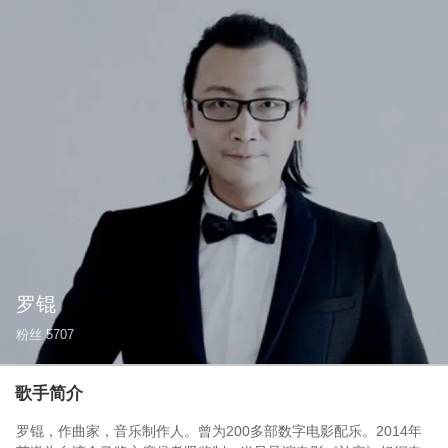
罗锟
粉丝
5707
歌手简介
罗锟，作曲家，音乐制作人。曾为200多部数字电影配乐。2014年