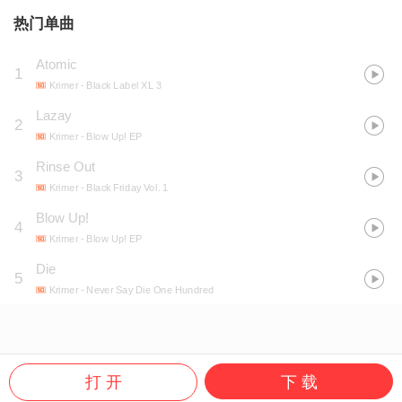
热门单曲
Atomic
1
Krimer
- Black Label XL 3
Lazay
2
Krimer
- Blow Up! EP
Rinse Out
3
Krimer
- Black Friday Vol. 1
Blow Up!
4
Krimer
- Blow Up! EP
Die
5
Krimer
- Never Say Die One Hundred
打 开
下 载