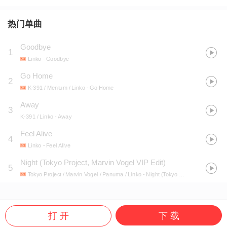
热门单曲
Goodbye
1
Linko
- Goodbye
Go Home
2
K-391 / Mentum / Linko
- Go Home
Away
3
K-391 / Linko
- Away
Feel Alive
4
Linko
- Feel Alive
Night (Tokyo Project, Marvin Vogel VIP Edit)
5
Tokyo Project / Marvin Vogel / Panuma / Linko
- Night (Tokyo Project, Marvin Vogel VIP Edit)
打 开
下 载