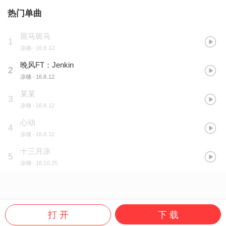
热门单曲
斑马斑马
1
凉穗
- 16.8.12
晚风FT：Jenkin
2
凉穗
- 16.8.12
某某
3
凉穗
- 16.8.12
心动
4
凉穗
- 16.8.12
十三月凉
5
凉穗
- 16.10.25
打 开
下 载