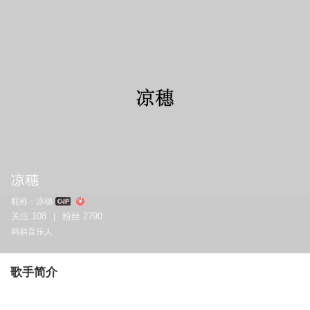
凉穗
昵称：
凉穗
关注
108
粉丝
2790
|
网易音乐人
歌手简介