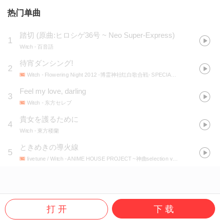
热门单曲
踏切
(
原曲:ヒロシゲ36号 ~ Neo Super-Express
)
1
Witch
- 百音語
待宵ダンシング!
2
Witch
- Flowering Night 2012 -博霊神社红白歌合戦- SPECIAL LIMITED CD
Feel my love, darling
3
Witch
- 东方セレブ
貴女を護るために
4
Witch
- 東方楼蘭
ときめきの導火線
5
livetune / Witch
- ANIME HOUSE PROJECT ~神曲selection vol.3~
打 开
下 载