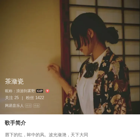
茶潋瓷
昵称：
浪游到雾野
关注
25
粉丝
1422
|
网易音乐人
作词
作曲
歌手简介
唇下的红，眸中的风。波光潋滟，天下大同