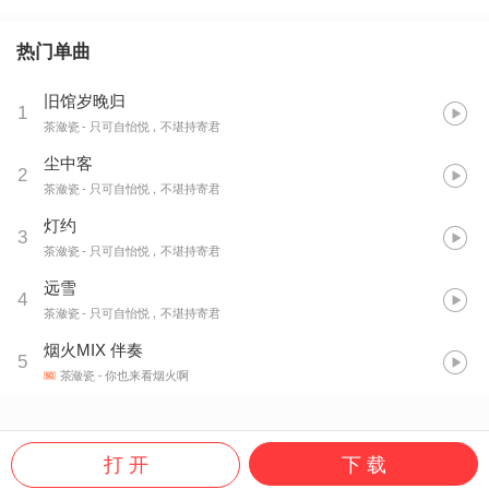
热门单曲
旧馆岁晚归
1
茶潋瓷
- 只可自怡悦，不堪持寄君
尘中客
2
茶潋瓷
- 只可自怡悦，不堪持寄君
灯约
3
茶潋瓷
- 只可自怡悦，不堪持寄君
远雪
4
茶潋瓷
- 只可自怡悦，不堪持寄君
烟火MIX 伴奏
5
茶潋瓷
- 你也来看烟火啊
打 开
下 载