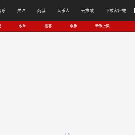
音乐
关注
商城
音乐人
云推歌
下载客户端
榜
歌单
播客
歌手
新碟上架