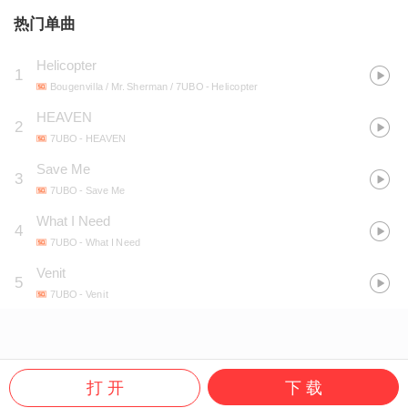
热门单曲
Helicopter
1
Bougenvilla / Mr. Sherman / 7UBO
- Helicopter
HEAVEN
2
7UBO
- HEAVEN
Save Me
3
7UBO
- Save Me
What I Need
4
7UBO
- What I Need
Venit
5
7UBO
- Venit
打 开
下 载