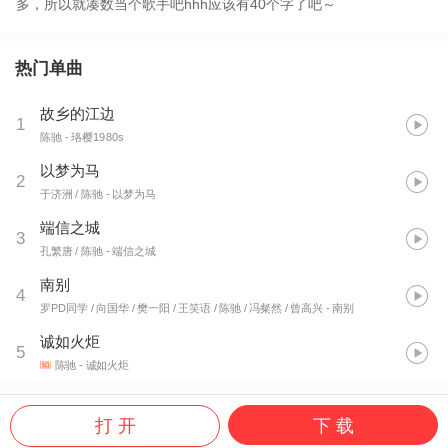
多，所以就凑数当个歌手吧hhh应该有40个字了吧～
热门单曲
故乡的江边
1
陈驰
- 珞樱1980s
以梦为马
2
于济洲 / 陈驰
- 以梦为马
端信之城
3
孔繁唐 / 陈驰
- 端信之城
南别
4
罗PD同学 / 向国华 / 樊一阳 / 王笑语 / 陈驰 / 冯粲然 / 曾高兴
- 南别
诚如火炬
5
陈驰
- 诚如火炬
打 开
下 载