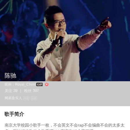
陈驰
昵称：
Royal_Chen
关注
39
粉丝
397
|
网易音乐人
作词
作曲
歌手简介
南京大学校园小歌手一枚，不会英文不会rap不会编曲不会的太多太