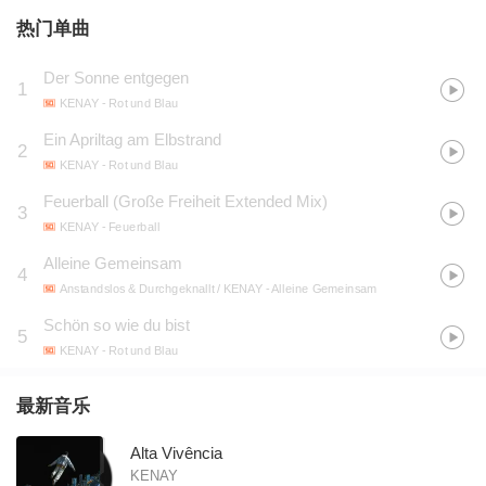
热门单曲
Der Sonne entgegen
1
KENAY
- Rot und Blau
Ein Apriltag am Elbstrand
2
KENAY
- Rot und Blau
Feuerball (Große Freiheit Extended Mix)
3
KENAY
- Feuerball
Alleine Gemeinsam
4
Anstandslos & Durchgeknallt / KENAY
- Alleine Gemeinsam
Schön so wie du bist
5
KENAY
- Rot und Blau
最新音乐
Alta Vivência
KENAY