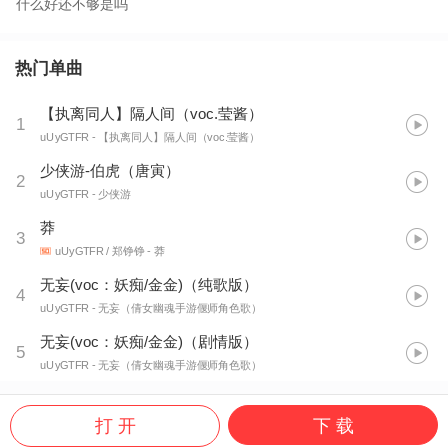
什么好还不够是吗
热门单曲
【执离同人】隔人间（voc.莹酱）
1
uUyGTFR
- 【执离同人】隔人间（voc.莹酱）
少侠游-伯虎（唐寅）
2
uUyGTFR
- 少侠游
莽
3
uUyGTFR / 郑铮铮
- 莽
无妄(voc：妖痴/金金)（纯歌版）
4
uUyGTFR
- 无妄（倩女幽魂手游偃师角色歌）
无妄(voc：妖痴/金金)（剧情版）
5
uUyGTFR
- 无妄（倩女幽魂手游偃师角色歌）
打 开
下 载