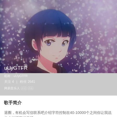
uUyGTFR
昵称：
uUyGTFR
关注
4
粉丝
2641
|
网易音乐人
作词
作曲
歌手简介
退圈，有机会写信联系吧介绍字符控制在40-10000个之间你让我说