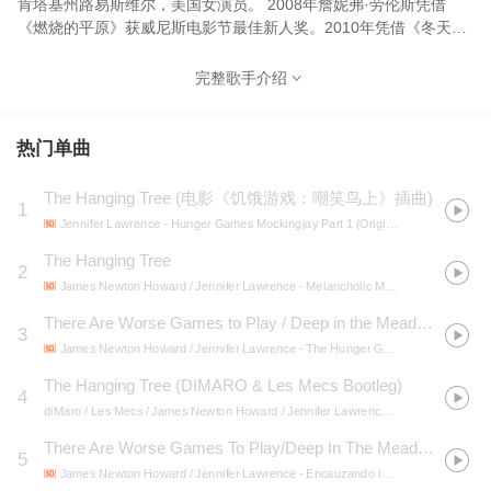
肯塔基州路易斯维尔，美国女演员。 2008年詹妮弗·劳伦斯凭借
《燃烧的平原》获威尼斯电影节最佳新人奖。2010年凭借《冬天的
骨头》提名第83届奥斯卡奖最佳女主角。2011年在《X战警：第一
战》中扮演“魔形女”。2012年因担任《饥饿游戏》系列电影女主角
完整歌手介绍
而获得广泛关注，同年凭借《乌云背后的幸福线》获得第85届奥斯
卡奖最佳女主角。詹妮弗·劳伦斯2014年凭借《美国骗局》获得第
71届美国电影金球奖最佳女配角。同年5月，詹妮弗·劳伦斯主演的
热门单曲
《X战警：逆转未来》上映。2015年3月5日，凭借《饥饿游戏3：嘲
笑鸟（上）》获第41届美国科幻恐怖电影奖土星奖最佳女主角提
The Hanging Tree
(
电影《饥饿游戏：嘲笑鸟上》插曲
)
1
名。
Jennifer Lawrence
- Hunger Games Mockingjay Part 1 (Original Motion Picture Score)
The Hanging Tree
2
James Newton Howard / Jennifer Lawrence
- Melancholic Mood
There Are Worse Games to Play / Deep in the Meadow / The Hunger Games Suite
3
James Newton Howard / Jennifer Lawrence
- The Hunger Games: Mockingjay, Pt. 2 (Original Motion Picture Soundtrack)
The Hanging Tree (DIMARO & Les Mecs Bootleg)
4
diMaro / Les Mecs / James Newton Howard / Jennifer Lawrence
- The Hanging Tre
There Are Worse Games To Play/Deep In The Meadow/The Hunger Games Suite
5
James Newton Howard / Jennifer Lawrence
- Encauzando la energía