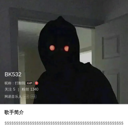
BK532
昵称：
打翻我
关注
5
粉丝
1340
|
网易音乐人
作词
作曲
歌手简介
$$$$$$$$$$$$$$$$$$$$$$$$$$$$$$$$$$$$$$$$$$$$$$$$$$$$$$