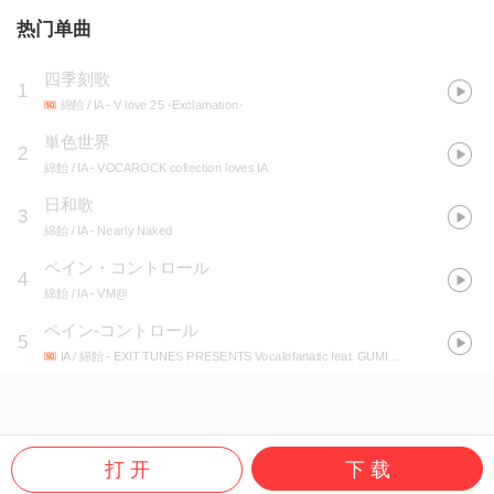
热门单曲
四季刻歌
1
綿飴 / IA
- V love 25 -Exclamation-
単色世界
2
綿飴 / IA
- VOCAROCK collection loves IA
日和歌
3
綿飴 / IA
- Nearly Naked
ペイン・コントロール
4
綿飴 / IA
- VM@
ペイン-コントロール
5
IA / 綿飴
- EXIT TUNES PRESENTS Vocalofanatic feat. GUMI、IA、MAYU
打 开
下 载