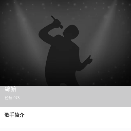
綿飴
粉丝
978
歌手简介