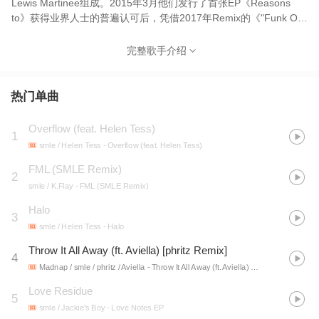
Lewis Martinee组成。2015年3月他们发行了首张EP《Reasons
to》获得业界人士的普遍认可后，凭借2017年Remix的《"Funk O'
De Funk (SMLE Remix)》获得2018年格莱美奖提名，接着SMLE又
与Monstercat 合作推出了单曲《2 Me》获得如潮好评。
完整歌手介绍
热门单曲
Overflow (feat. Helen Tess)
1
smle / Helen Tess
- Overflow (feat. Helen Tess)
FML (SMLE Remix)
2
smle / K.Flay
- FML (SMLE Remix)
Halo
3
smle / Helen Tess
- Halo
Throw It All Away (ft. Aviella) [phritz Remix]
4
Madnap / smle / phritz / Aviella
- Throw It All Away (ft. Aviella) [phritz Remix]
Love Residue
5
smle / Jackie's Boy
- Love Notes EP