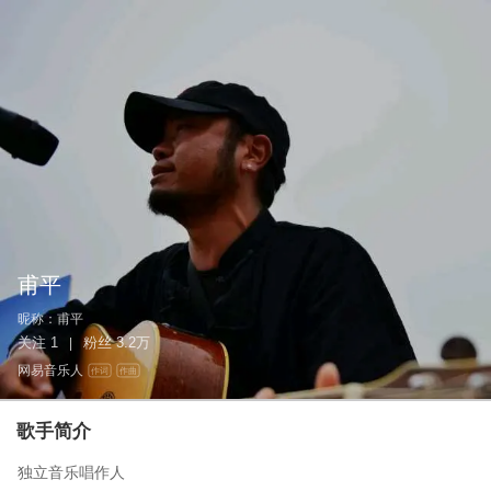
甫平
昵称：
甫平
关注
1
粉丝
3.2万
|
网易音乐人
作词
作曲
歌手简介
独立音乐唱作人