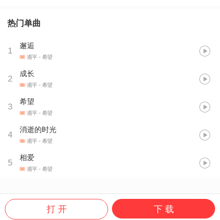
热门单曲
邂逅
1
甫平
- 希望
成长
2
甫平
- 希望
希望
3
甫平
- 希望
消逝的时光
4
甫平
- 希望
相爱
5
甫平
- 希望
打 开
下 载