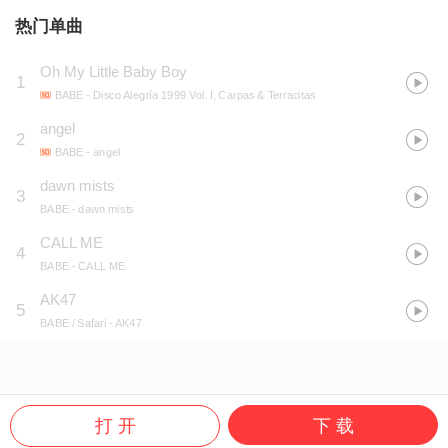
热门单曲
Oh My Little Baby Boy
1
BABE
- Disco Alegría 1999 Vol. I, Carpas & Terracitas
angel
2
BABE
- angel
dawn mists
3
BABE
- dawn mists
CALL ME
4
BABE
- CALL ME
AK47
5
BABE / Safari
- AK47
打 开
下 载