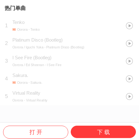
热门单曲
Tenko
1
Oorora
- Tenko
Platinum Disco (Bootleg)
2
Oorora / Iguchi Yuka
- Platinum Disco (Bootleg)
I See Fire (Bootleg)
3
Oorora / Ed Sheeran
- I See Fire
Sakura.
4
Oorora
- Sakura.
Virtual Reality
5
Oorora
- Virtual Reality
打 开
下 载