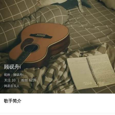
顾砚舟i
昵称：
顾砚舟i
关注
10
粉丝
6239
|
网易音乐人
歌手简介