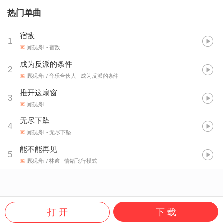
热门单曲
宿敌
1
顾砚舟i
- 宿敌
成为反派的条件
2
顾砚舟i / 音乐合伙人
- 成为反派的条件
推开这扇窗
3
顾砚舟i
无尽下坠
4
顾砚舟i
- 无尽下坠
能不能再见
5
顾砚舟i / 林逾
- 情绪飞行模式
打 开
下 载