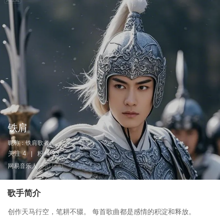
铁肩
昵称：
铁肩歌者
关注
4
粉丝
13
|
网易音乐人
作词
作曲
歌手简介
创作天马行空，笔耕不辍。 每首歌曲都是感情的积淀和释放。