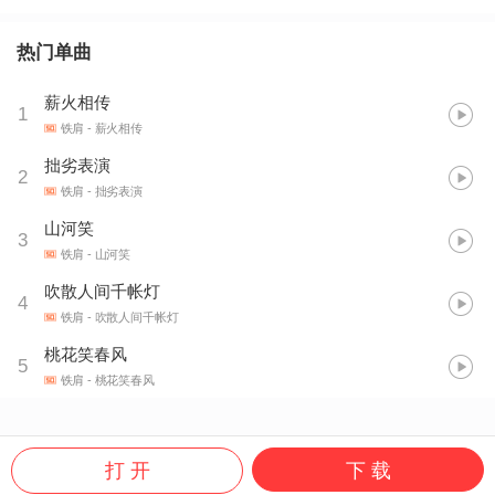
热门单曲
薪火相传
1
铁肩
- 薪火相传
拙劣表演
2
铁肩
- 拙劣表演
山河笑
3
铁肩
- 山河笑
吹散人间千帐灯
4
铁肩
- 吹散人间千帐灯
桃花笑春风
5
铁肩
- 桃花笑春风
打 开
下 载