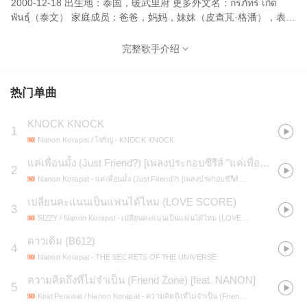
2000-12-18 出生地：泰国，暖武里府 更多外文名：กรภัทร์ เกิด
พันธุ์（泰文） 家庭成员：爸爸，妈妈，妹妹（皮查芃·格潘），表姐
（查楠帕·卡莫吉丽拉） 简介 格拉帕·格潘（Nanon），2000年12月
18日出生于泰国暖武里府，泰国男演员。
完整歌手介绍
热门单曲
KNOCK KNOCK
1
Nanon Korapat / โจริญ
- KNOCK KNOCK
แค่เพื่อนมั้ง (Just Friend?) [เพลงประกอบซีรีส์ "แค่เพื่อนครับเพื่อน BAD BUDDY SERIES"]
2
Nanon Korapat
- แค่เพื่อนมั้ง (Just Friend?) [เพลงประกอบซีรีส์ "แค่เพื่อนครับเพื่อน BAD BUDDY SERIES"]
เปลี่ยนคะแนนเป็นแฟนได้ไหม (LOVE SCORE)
3
SIZZY / Nanon Korapat
- เปลี่ยนคะแนนเป็นแฟนได้ไหม (LOVE SCORE)
ดาวเดิม (B612)
4
Nanon Korapat
- THE SECRETS OF THE UNIVERSE
ความคิดถึงที่ไม่จำเป็น (Friend Zone) [feat. NANON]
5
Krist Perawat / Nanon Korapat
- ความคิดถึงที่ไม่จำเป็น (Friend Zone) [feat. NANON]