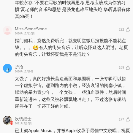
年貌永存 “不要在写歌的时候再思考 思考应该成为你的习
惯”夏老师的音乐和思想 是强龙也难压地头蛇 华语说唱有你
真pia亮！
Miss-StoneStone
222
2020年12月10日
抠门如我，竟然免费听完，就去明堂微店搜搜能不能花点
钱。。。
有人的街头音乐，让听众怀疑这人混过。老夏
的街头音乐，让我怀疑我是不是混过？
折拾
189
2020年12月9日
太强了，真的好擅长营造画面和氛围啊，一张专辑可以搭
一个虚拟宇宙。想到路内的小说，经济衰退的闭塞小镇，
躁动的暴力青少年，一个女孩，一些流血事件，然后时间
重新流进来，这些又被轻飘飘地冲走了。不过这张专辑结
尾停在了一切还正好的时候。
没钱战士
177
2021年2月6日
已上架Apple Music，并被Apple收录于最佳中文说唱，祝夏