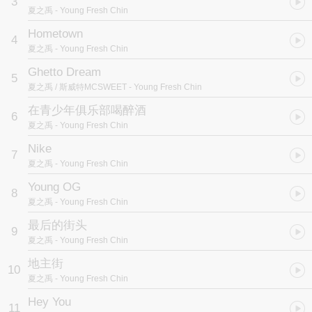
3
「Young Fresh Chin」直译为“年轻又新鲜的下巴”，引申出仰着头的
夏之禹
- Young Fresh Chin
青少年心气，而Chin也暗含China的隐喻，即“生猛的中国青年”。
「Young Fresh Chin」里记录的，正是身处时代巨大浪潮下，小镇青
Hometown
4
少年与时代碰撞出的故事。
夏之禹
- Young Fresh Chin
————
根本不存在的社会纪实电影「Young Fresh Chin」
Ghetto Dream
5
现已超现实上映！
夏之禹 / 斯威特MCSWEET
- Young Fresh Chin
在青少年俱乐部喝醉酒
6
夏之禹
- Young Fresh Chin
Nike
7
夏之禹
- Young Fresh Chin
Young OG
8
夏之禹
- Young Fresh Chin
最后的街头
9
夏之禹
- Young Fresh Chin
地主街
10
夏之禹
- Young Fresh Chin
Hey You
11