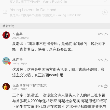
夏之禹 / 李丁丁MIA AIM
- Young Fresh Chin
Young Lovers in Da Hood
12
夏之禹 / 刘悦spam-生番 / 施鑫文月
- Young Fresh Chin
精彩评论
左圭臬
863
2020年12月10日
夏老师：“我本来不想出专辑，是他们逼我录的，说公司不
能一直养着我。快录，录完我要回家。”
林哀牙
505
2020年12月9日
这波啊，这波是中国南方街头说唱，四川古惑仔说唱，浪
漫主义说唱，真正的西beat中用
无论世界种下绝望希忘
236
2020年12月9日
三个字：浪漫派。 浪漫主义诗人夏头人个人的第二张专辑
与首张我去2000年遥相呼应 都是社会纪实 都是用笔和纸写
下的生存实录 时代或许在淡忘 但艺术作品却能重现并把当