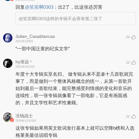
回复
@
笑笑啊0303
：
出2了，比这张还厉害
@笑笑啊0303
这样的专辑不会再有第二张了
Julian_Casablancas
24
2021年1月8日
“一部中国泛黄的纪实文学”
hy渐远丶
22
2021年4月23日
年度十大专辑实至名归。 做专辑从来不是凑十几首歌就完
事了，而是做到一个整体风格概念的统一，从第一首歌开
始到最后一首歌结束，能完整感受到情感的变化和音乐的
连续性，听一张专辑就像看了一部电影，它是有画面感
的，并且文学性和艺术性兼顾。
没钱战士
22
2020年12月19日
这张专辑如果用英文歌词发行基本上就可以空降b榜和入选
格莱美最佳说唱专辑