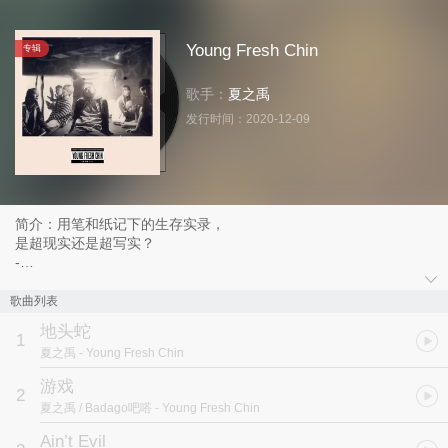
Young Fresh Chin
专辑
歌手：
夏之禹
发行时间：
2020-12-09
简介：用笔和纸记下的生存实录，
是超现实还是超写实？
-
说唱浪漫派 夏之禹
「不存在的电影系列」第二部「Young Fresh Chin」
歌曲列表
————
地头蛇
一部根本不存在的社会纪实电影！
1
夏之禹
- Young Fresh Chin
一张写给时代的青葱电影原声带！
-
游戏
2
献给无惧自身渺小的普通人，
夏之禹 / Badago吧嗒
- Young Fresh Chin
记录轰轰烈烈来过的大时代。
————
Ain’t Evil