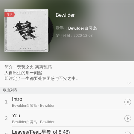
Bewilder
专辑
歌手：
Bewilder白雾岛
发行时间：
2020-12-03
简介：荧荧之火 离离乱惑
人自出生的那一刻起
即注定了一生都要处在困惑与不安之中
同样伴随的始终有各种情感与羁绊
然而能让你真正永刻于心的却是
歌曲列表
失去信念
Intro
孤独绝望
1
Bewilder白雾岛
- Bewilder
生离死别
即使能触摸到的那一丝温暖
You
2
也不过或是一闪而过的假象罢了
Bewilder白雾岛
- Bewilder
混音：A8records
人声：钟曜鸿 黄煜豪
Leaves(Feat.早餐 of 8:48)