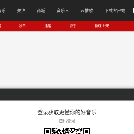
音乐
关注
商城
音乐人
云推歌
下载客户端
榜
歌单
播客
歌手
新碟上架
登录获取更懂你的好音乐
扫码登录