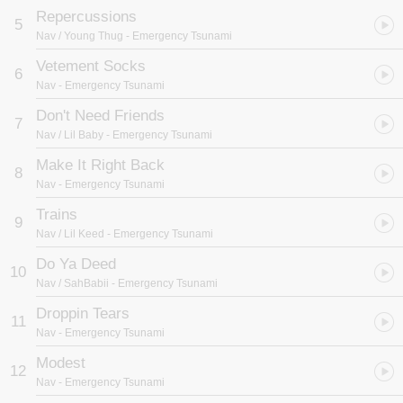
Repercussions
5
Nav / Young Thug
- Emergency Tsunami
Vetement Socks
6
Nav
- Emergency Tsunami
Don't Need Friends
7
Nav / Lil Baby
- Emergency Tsunami
Make It Right Back
8
Nav
- Emergency Tsunami
Trains
9
Nav / Lil Keed
- Emergency Tsunami
Do Ya Deed
10
Nav / SahBabii
- Emergency Tsunami
Droppin Tears
11
Nav
- Emergency Tsunami
Modest
12
Nav
- Emergency Tsunami