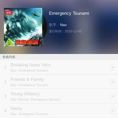
Emergency Tsunami
专辑
歌手：
Nav
发行时间：
2020-11-05
歌曲列表
Breaking News Intro
1
Nav
- Emergency Tsunami
Friends & Family
2
Nav
- Emergency Tsunami
Young Wheezy
3
Nav / Gunna
- Emergency Tsunami
Nasty
4
Nav
- Emergency Tsunami