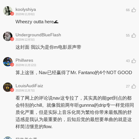
koolyshiya
66
2020年11月6日
Wheezy outta here🌊
UndergroundBlueFlash
55
2020年12月5日
这封面 我以为是你m电影原声带
PhilIwres
43
2020年11月12日
算上这张，Nav已经赢得了Mr. Fantano的4个NOT GOOD
LouisAudiFaiz
27
2020年11月7日
看了网上的评论说nav这专拉了，其实真的能get到点的都
会特别的chill。就像我前两年听gunnna的drip专一样觉得同
质化严重，但是实际上音乐化简为繁给你带来最氛围的舒
适感是我认为最重要的，后知后觉的最想要单曲的就是这
样简洁惬意的flow.