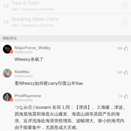
Turn & Twist
13
Nav
- Emergency Tsunami
Breaking News Outro
14
Nav
- Emergency Tsunami
精彩评论
MajorForce_Wolley
196
2020年11月6日
Wheezy杀疯了
Matttttiu
120
2020年11月6日
看Wheezy如何硬carry印度山羊Nav
ProdRaymone
74
2020年11月6日
つなみ⓪ | tsunami 名词 1.同：【津浪】。 2.海啸，津波。
因海底地震和海底火山爆发、海底山崩等原因产生的海
浪。近岸浅海处海浪突然增高、波幅增大。狭小的海湾内
由于能量集中，尤易形成大灾难。