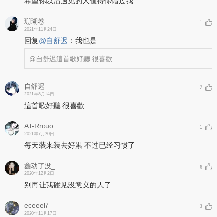
希望你以后遇见的人值得你错过我
珊瑚卷
1
2021年11月24日
回复
@
自舒迟
：
我也是
@自舒迟
這首歌好聽 很喜歡
自舒迟
2
2021年8月14日
這首歌好聽 很喜歡
AT-Rrouo
1
2021年7月20日
每天装来装去好累 不过已经习惯了
鑫动了没_
6
2020年12月2日
别再让我碰见没意义的人了
eeeeel7
3
2020年11月17日