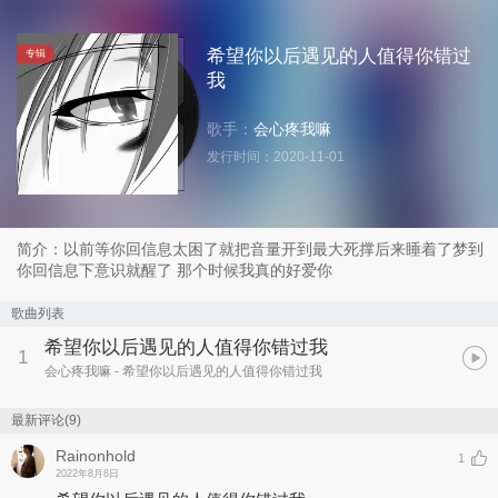
希望你以后遇见的人值得你错过
专辑
我
歌手：
会心疼我嘛
发行时间：
2020-11-01
简介：以前等你回信息太困了就把音量开到最大死撑后来睡着了梦到
你回信息下意识就醒了 那个时候我真的好爱你
歌曲列表
希望你以后遇见的人值得你错过我
1
会心疼我嘛
- 希望你以后遇见的人值得你错过我
最新评论(9)
Rainonhold
1
2022年8月8日