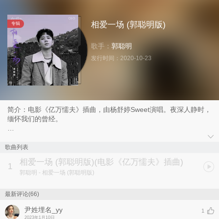
相爱一场 (郭聪明版)
专辑
歌手：
郭聪明
发行时间：
2020-10-23
简介：电影《亿万懦夫》插曲，由杨舒婷Sweet演唱。夜深人静时，
缅怀我们的曾经。
歌曲列表
- Credits-
相爱一场 (郭聪明版)
(电影《亿万懦夫》插曲)
演唱：郭聪明
1
郭聪明
- 相爱一场 (郭聪明版)
作词：狄迪D-DAY
作曲：刘艾乐/狄迪D-DAY
编曲：刘艾乐
最新评论(66)
混音：李海 @ EOE Studios
尹姓埋名_yy
母带：李海 @ EOE Studios
1
2023年1月10日