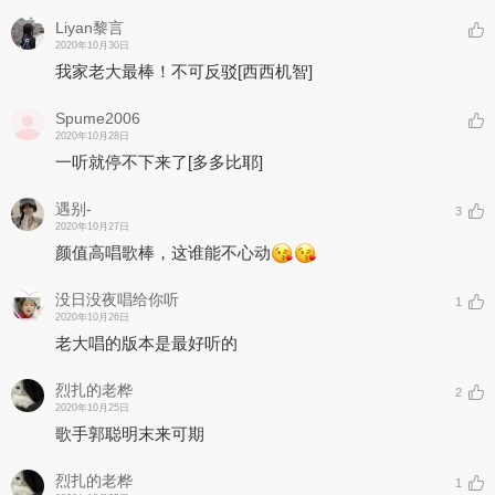
Liyan黎言
2020年10月30日
我家老大最棒！不可反驳
[西西机智]
Spume2006
2020年10月28日
一听就停不下来了
[多多比耶]
遇别-
3
2020年10月27日
颜值高唱歌棒，这谁能不心动
没日没夜唱给你听
1
2020年10月26日
老大唱的版本是最好听的
烈扎的老桦
2
2020年10月25日
歌手郭聪明末来可期
烈扎的老桦
1