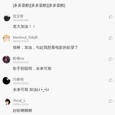
出品：独壹不贰ONO
[多多耍酷]
[多多耍酷]
[多多耍酷]
琉宝呀
2021年8月19日
老大加油！！
blackout_DdqB
2021年7月31日
很棒，加油，勾起我想看电影的欲望了
龄楠na
2021年4月21日
歌手郭聪明，未来可期
闫睿翎
2021年1月25日
未来可期 加油(ง •̀_•́)ง
Vocal_L
2020年11月1日
好听啊啊啊