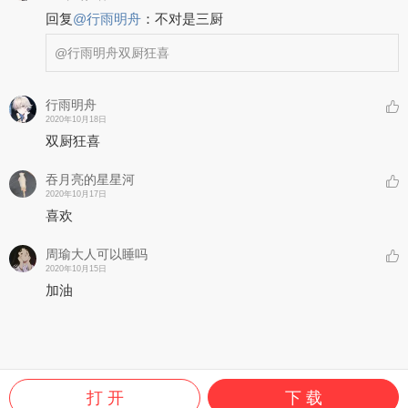
回复
@
行雨明舟
：
不对是三厨
@行雨明舟
双厨狂喜
行雨明舟
2020年10月18日
双厨狂喜
吞月亮的星星河
2020年10月17日
喜欢
周瑜大人可以睡吗
2020年10月15日
加油
打 开
下 载