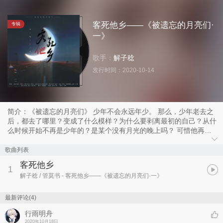
客死他乡——《被遗忘的月亮们·
专辑
一》
歌手：
解子稔
发行时间：
2020-10-14
简介：《被遗忘的月亮们》 少年不会永远年少。 那么，少年老去之
后，都去了哪里？变成了什么模样？为什么要剥离最初的自己？从什
么时候开始不再是少年的？是某个没有月光的晚上吗？ 可惜他再也
无法回答这些问题。毕竟这些问题毫无意义，老去的少年——也就是
成年人，从来不会在莫名其妙的事情上浪费生命。 总之，在某个没
歌曲列表
有月亮的晚上，成熟与圆滑代替了天真的幻想。再也没有希望了，只
客死他乡
剩下残酷的现实。 就这样，少年弄丢了他的月亮。 我于是决定写一
1
解子稔 / 管莫书
- 客死他乡——《被遗忘的月亮们·一》
张专辑，关于老去的少年，以及被遗忘的月亮们。 这世上到处都是
月亮，唯独不在少年心底。
最新评论(4)
行雨明舟
2020年10月18日