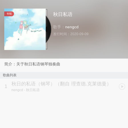
秋日私语
专辑
歌手：
nengcd
发行时间：
2020-09-09
简介：关于秋日私语钢琴独奏曲
歌曲列表
秋日的私语（钢琴）（翻自 理查德.克莱德曼）
1
nengcd
- 秋日私语