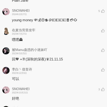
Plain Jane
SNOWAHEI
5
2024年2月27日
young money 💸💰🤑💲🪙💶💵💷💴🧧💳💱
在麦当劳里坐牢
2023年7月27日
嘿嘿👻
被Manu蛊惑的小迷妹吖
2023年5月25日
回💖 ٭🥂(深秋的深夜)🧚‍21.11.15
李白丶借首诗
2022年12月6日
可以
SNOWAHEI
3
2022年10月21日
好绝