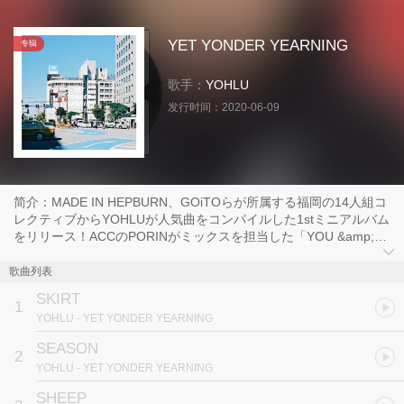
YET YONDER YEARNING
专辑
歌手：
YOHLU
发行时间：
2020-06-09
简介：MADE IN HEPBURN、GOiTOらが所属する福岡の14人組コ
レクティブからYOHLUが人気曲をコンパイルした1stミニアルバム
をリリース！ACCのPORINがミックスを担当した「YOU &amp;
MIX」にも収録された人気曲「SHEEP」を筆頭に、BOATメンバー
との共作となるバウンシーキラー「KNOWU」「SONIC」、爽快感
歌曲列表
漂う「&amp; I」、メロウな「SKIRT」「SEASON」など秀作が並
SKIRT
ぶ。ジャケットはフォトグラファーとして活動するKENTOと
1
YOHLU
- YET YONDER YEARNING
BOKEHが手がけている。
SEASON
2
YOHLU
- YET YONDER YEARNING
SHEEP