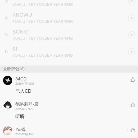
3
YOHLU
- YET YONDER YEARNING
KNOWU
4
YOHLU
- YET YONDER YEARNING
SONIC
5
YOHLU
- YET YONDER YEARNING
&I
6
YOHLU
- YET YONDER YEARNING
最新评论(18)
84CD
2026年7月25日
已入CD
德洛莉丝-黛
2025年12月2日
听听
Yui锟
1
2025年9月16日