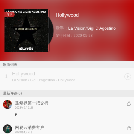
Hollywood
专辑
歌手：
La Vision
/
Gigi D'Agostino
发行时间：
2020-05-28
歌曲列表
Hollywood
1
La Vision / Gigi D'Agostino
- Hollywood
最新评论(6)
孤僻界第一把交椅
2023年9月21日
6
网易云消费客户
2023年4月2日