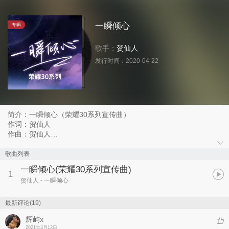
一瞬倾心
专辑
歌手：
贺仙人
发行时间：
2020-04-22
简介：一瞬倾心（荣耀30系列宣传曲）
作词：贺仙人
作曲：贺仙人
编曲：Jake K
混音：王晓夫
歌曲列表
录音/母带：邢铜
一瞬倾心
(荣耀30系列宣传曲)
1
贺仙人
- 一瞬倾心
最新评论(19)
辉屿x
2021年3月12日