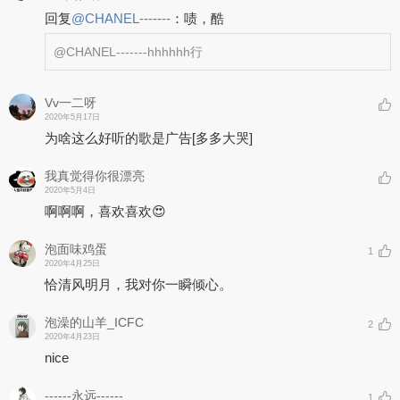
回复
@
CHANEL-------
：
啧，酷
@CHANEL-------
hhhhhh行
Vv一二呀
2020年5月17日
为啥这么好听的歌是广告
[多多大哭]
我真觉得你很漂亮
2020年5月4日
啊啊啊，喜欢喜欢😍
泡面味鸡蛋
1
2020年4月25日
恰清风明月，我对你一瞬倾心。
泡澡的山羊_ICFC
2
2020年4月23日
nice
------永远------
1