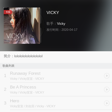
VICKY
专辑
歌手：
Vicky
发行时间：
2020-04-17
简介：lolololololololololol
歌曲列表
Runaway Forest
1
Vicky / Vicky宣宣
- VICKY
Be A Princess
2
Vicky / Vicky宣宣
- VICKY
Hero
3
Vicky宣宣 / 刘在田 / Vicky
- VICKY