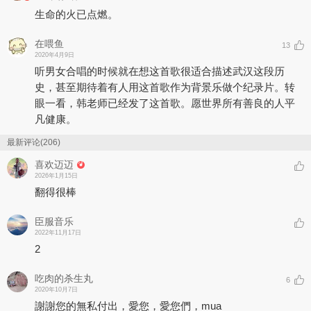
领，只会唱歌。这首歌是我特地录来送给你们的：送给所有这次武汉
生命的火已点燃。
疫情中韩红团队的志愿者，送给我们的医疗顾问，送给我们的卡车司
机师傅、搬运工战友，也送给全国参加抗疫的医护人员！做个纪念
吧，这是咱们共同的记忆。记住武汉！记住这段日子！记住我们心里
在喂鱼
13
的爱。
2020年4月9日
非常感谢《我不是药神》剧组所有演职人员，感谢你们带来这部电
听男女合唱的时候就在想这首歌很适合描述武汉这段历
影。它让我更加珍惜人间善良！感谢监制徐峥老师、宁浩老师，文牧
史，甚至期待着有人用这首歌作为背景乐做个纪录片。转
野导演，作曲黄超老师，作词格格。谢谢你们免费授权让我有机会演
眼一看，韩老师已经发了这首歌。愿世界所有善良的人平
唱到如此优秀的作品！谢谢流行音乐家郑伟先生义务编曲，吉他大师
凡健康。
薛峰义务演奏。在这里，我特别要提到一些人。在平日他们每一个人
都大名鼎鼎，但这一次他们做了幕后英雄。这些明星，他们不仅是此
最新评论(206)
次韩红爱心慈善基金会驰援武汉的捐款人，他们还是采购员、统计
员、资料汇编员、项目对接员，甚至有一位年仅十九岁的男孩子，差
喜欢迈迈
点单枪匹马跑到武汉顶替累倒的志愿者，去做搬运工……他们都是韩
2026年1月15日
红爱心志愿者团队的战友。所谓“韩红爱心”中的“韩红”，根本不是原
翻得很棒
本意义上的韩红了，而是无数明星的合称，代表的是演艺行业的我
们，这个社会的一片深情。在此，请允许我写下他们的名字。感恩所
臣服音乐
有的幕后英雄，感恩来自全国的捐赠者，感恩您对我和团队的信任。
2022年11月17日
信短情长，小韩搁笔。
2
愿平安顺致。
吃肉的杀生丸
庚子年二月十六 初春（2020.3.9）
6
2020年10月7日
韩红书
謝謝您的無私付出，愛您，愛您們，mua