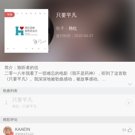
只要平凡
专辑
歌手：
韩红
发行时间：
2020-04-07
简介：致听者的信
二零一八年我看了一部难忘的电影《我不是药神》，听到了这首歌
《只要平凡》。我深深地被歌曲感动，被故事感动。
十几年来，我和我的公益团队一直在做医疗援助。我们想尽一切办法
救助经济上有困难的病人，虽是杯水车薪，可我们没有放弃。这一次
歌曲列表
新冠大疫，我们的志愿者从除夕之夜冲进武汉，忙碌到现在，没有休
只要平凡
息过一天。采购难、把关难、运输难、发放难……还有各种难；累倒
1
韩红
- 只要平凡
了几个人，又顶上去几个人；从武汉到全省；从负压救护车到卫生
巾……直到今天，团队战友仍在坚持。
我本就是个平凡的人，带领了一支平凡的队伍，去做一件平凡的事。
精彩评论
本来生命之间守望相助，那是我们生而为人的本分。我骄傲的是，有
KAAEIN
生之年和爱在一起，和有爱的人在一起有爱地活着！我没有别的本
53
2020年4月11日