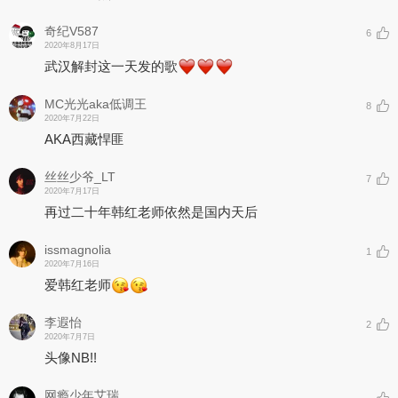
奇纪V587
6
2020年8月17日
武汉解封这一天发的歌
MC光光aka低调王
8
2020年7月22日
AKA西藏悍匪
丝丝少爷_LT
7
2020年7月17日
再过二十年韩红老师依然是国内天后
issmagnolia
1
2020年7月16日
爱韩红老师
李遐怡
2
2020年7月7日
头像NB!!
网瘾少年艾瑞