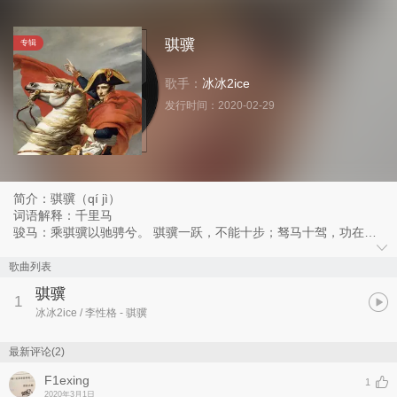
骐骥
专辑
歌手：
冰冰2ice
发行时间：
2020-02-29
简介：骐骥（qí jì）
词语解释：千里马
骏马：乘骐骥以驰骋兮。 骐骥一跃，不能十步；驽马十驾，功在不
舍。〈劝学〉
“借问游方士，焉测尘嚣外”，世人是难以揭晓的。它的开而复闭，渔
歌曲列表
人的得而复失，是有意留下的千古之谜，“惹得诗人说到今”。
骐骥
1
冰冰2ice / 李性格
- 骐骥
最新评论(2)
F1exing
1
2020年3月1日