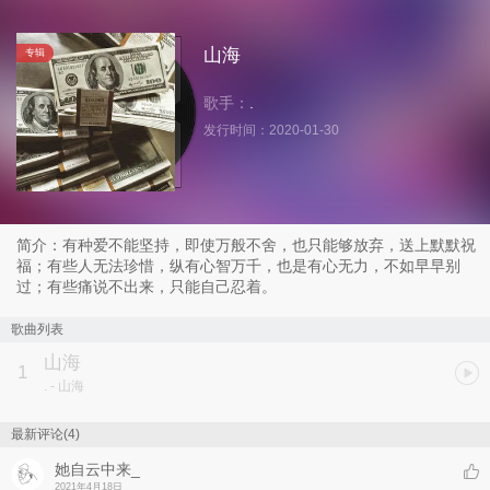
山海
专辑
歌手：
.
发行时间：
2020-01-30
简介：有种爱不能坚持，即使万般不舍，也只能够放弃，送上默默祝
福；有些人无法珍惜，纵有心智万千，也是有心无力，不如早早别
过；有些痛说不出来，只能自己忍着。
歌曲列表
山海
1
.
- 山海
最新评论(4)
她自云中来_
2021年4月18日