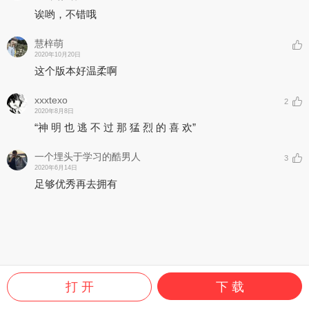
诶哟，不错哦
慧梓萌
2020年10月20日
这个版本好温柔啊
xxxtexo
2
2020年8月8日
“神 明 也 逃 不 过 那 猛 烈 的 喜 欢”
一个埋头于学习的酷男人
3
2020年6月14日
足够优秀再去拥有
打 开
下 载