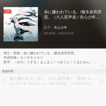
命に嫌われている。/被生命所厌
专辑
恶。（六人双声道 / 失心少年
Remix）
歌手：
失心少年
发行时间：
2020-04-08
简介：歌曲：命に嫌われている。/被生命所厌恶。
作词作曲：カンザキイオリ
歌手：︱かの︱りする︱まふまふ︱うみくん︱ぐるたみん︱
Rap：渚
封面详情见评论（这里貌似发不了了）
歌曲列表
命に嫌われている。（六人双声道）（翻自 カンザキイオリ）
1
失心少年
- 命に嫌われている。/被生命所厌恶。（六人双声道 / 失心少年Remix）