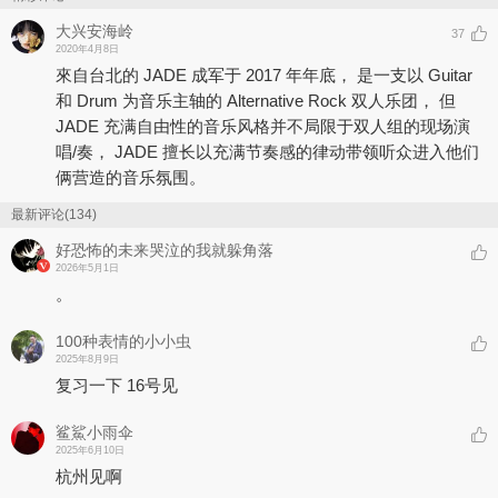
大兴安海岭
37
2020年4月8日
來自台北的 JADE 成军于 2017 年年底， 是⼀支以 Guitar
和 Drum 为音乐主轴的 Alternative Rock 双⼈乐团， 但
JADE 充满⾃由性的音乐风格并不局限于双⼈组的现场演
唱/奏， JADE 擅长以充满节奏感的律动带领听众进入他们
俩营造的音乐氛围。
最新评论(134)
好恐怖的未来哭泣的我就躲角落
2026年5月1日
。
100种表情的小小虫
2025年8月9日
复习一下 16号见
鲨鯊小雨伞
2025年6月10日
杭州见啊