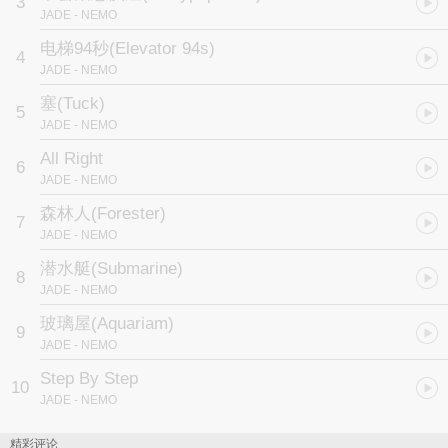
3
JADE
- NEMO
*****************************************************
一只被饲养在鱼缸里的鱼
电梯94秒
(Elevator 94s)
4
这缸清澈的净水就像是一种呵护和溺爱
JADE
- NEMO
不断被喂养着最有益处的人工饲料
它早已习惯在这连视角都扭曲的世界里
塞
(Tuck)
5
无条件地接受这一切无微不至的照顾
JADE
- NEMO
你自溺于你的爱
它也自溺于它的堕落
All Right
6
在我的成长过程中
JADE
- NEMO
30岁
森林人
(Forester)
一个自认已经学会该如何面对世界的区间
7
面对被塞满、患病、自溺以及各种不公平的对待
JADE
- NEMO
几年之间早已从认清变成莫名的享受
潜水艇
(Submarine)
在期满之际
8
却不得不正面迎接来自于不安定的回击
JADE
- NEMO
不禁想问自己
玻璃屋
(Aquariam)
这个30而立
9
是否来的太快 ?
JADE
- NEMO
Step By Step
10
JADE
- NEMO
精彩评论