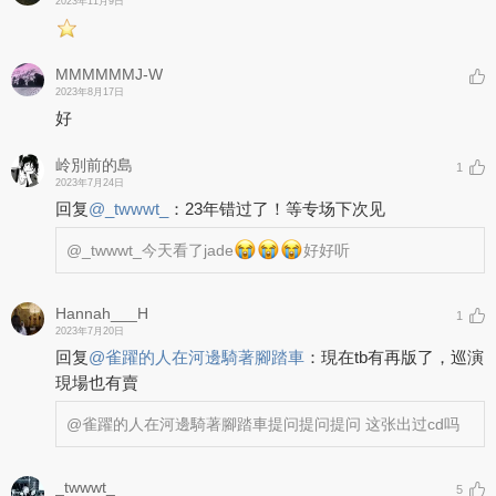
2023年11月9日
MMMMMMJ-W
2023年8月17日
好
岭別前的島
1
2023年7月24日
回复
@
_twwwt_
：
23年错过了！等专场下次见
@_twwwt_
今天看了jade
好好听
Hannah___H
1
2023年7月20日
回复
@
雀躍的人在河邊騎著腳踏車
：
現在tb有再版了，巡演
現場也有賣
@雀躍的人在河邊騎著腳踏車
提问提问提问 这张出过cd吗
_twwwt_
5