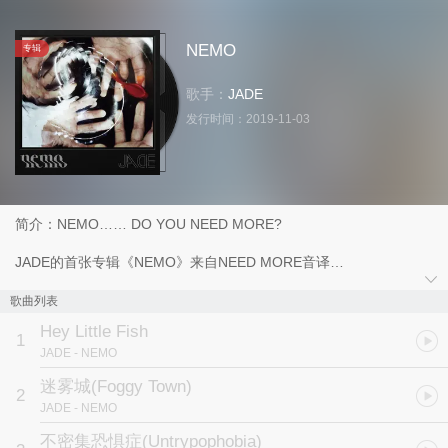
NEMO
专辑
歌手：
JADE
发行时间：
2019-11-03
简介：NEMO…… DO YOU NEED MORE?
JADE的首张专辑《NEMO》来自NEED MORE音译
暗示着在面对这个信息量爆炸的世代
让这社会变得更难分辨是真是假
歌曲列表
没有机会停下、没有时间思考
Hey Little Fish
久了，大家也跟上了、习惯了
1
JADE
- NEMO
从认清抗拒也变为莫名的享受自溺
继续被那些来自四面八方的信息塞爆无法喘息
迷雾城
(Foggy Town)
2
就像一只被豢养在鱼缸里的NEMO
JADE
- NEMO
看似被细心呵护溺爱、不断被喂食着人工的饲料
但谁知道NEMO或许NEED MORE需要更多的AIR
不密集恐惧症
(Untrypophobia)