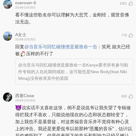
overover-6
1001
Throughout 2019, Kanye began hosting “Sunday Service” worship
2019年10月26日
events, where he performs gospel-inspired versions of his classic
看不懂这些歌名你可以理解为大悲咒，金刚经，观世音佛
songs with a choir and special guests. On the morning of Easter
法无边。
2019, he debuted the album’s seventh track, “Water,” at
Coachella’s Sunday Service.
A女士
775
2019年10月26日
On September 27, 2019, fans speculated that Kanye would
release the album after his Detroit Sunday Service. Instead,
回复
@
当音乐与回忆碰撞便是最致命一击
：
笑死 姐夫已经
Detroit’s Fox Theatre announced a free show via Twitter, called
被
压榨的不行了
‘Jesus Is King: A Kanye West Experience,’ where Kanye played the
album privately. An hour before the show’s start, Kim tweeted once
@当音乐与回忆碰撞便是最致命一击
Kanye要求所有参与制
again, sharing an updated tracklist. After the show, Kim uploaded
作专辑的人在此期间戒欲，这可能也是New Body(feat.Niki
an Instagram story announcing that the album would release on
Minaj)没有收录其中的原因
Sunday, September 29, following listening parties in Chicago and
New York. This release date, however, went unmet and there were
no subsequent announcements for almost a month.
西塞Cisse
693
2019年10月26日
On October 20, 2019, Kanye made a sudden reappearance on
说实话不太喜欢这张，倒不是说侃爷让我失望了专辑做
Twitter to announce that the new release date was set for October
得烂我才不喜欢，只能说他现在的心态和状态都转变了，
25, 2019. He also revealed the cover art, featuring blue vinyl.
加上我也不是基督徒，对这类福音音乐并不觉得有种心灵
上的冲击。我还是更爱侃爷以前那种“恶魔的音乐”，估计以
后也难听到了。但是侃爷留下的音乐和影响力已经足够让