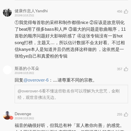
健康作息人Yandhi
456
2019年10月25日
①我觉得每首歌的采样和制作都很nice ②应该是故意弱化
了beat用了很多bass和人声 ③最大的问题是歌曲顺序，11
首歌的顺序问题好大影响听感了 ④这张专辑没有一首hot
song打榜，主题又…，所以估计数据不会太好看。不过相
信kanye本人是知道并且仍然选择这样做的 ，这依然是一
张给ye自己和真爱粉的专辑
斯基的小耳朵
357
2019年10月26日
回复
@
overover-6
：
....请尊重不同的宗教。
@overover-6
看不懂这些歌名你可以理解为大悲咒，金刚
经，观世音佛法无边。
Devenge
255
2019年10月26日
福音的确很好听，但我总有种「富人教你向善」的感觉。