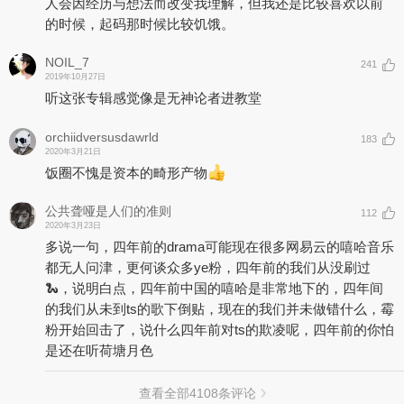
人会因经历与想法而改变我理解，但我还是比较喜欢以前
的时候，起码那时候比较饥饿。
NOIL_7
241
2019年10月27日
听这张专辑感觉像是无神论者进教堂
orchiidversusdawrld
183
2020年3月21日
饭圈不愧是资本的畸形产物
公共聋哑是人们的准则
112
2020年3月23日
多说一句，四年前的drama可能现在很多网易云的嘻哈音乐
都无人问津，更何谈众多ye粉，四年前的我们从没刷过
🐍，说明白点，四年前中国的嘻哈是非常地下的，四年间
的我们从未到ts的歌下倒贴，现在的我们并未做错什么，霉
粉开始回击了，说什么四年前对ts的欺凌呢，四年前的你怕
是还在听荷塘月色
查看全部
4108
条评论