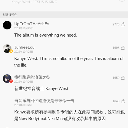
Kanye West
- JESUS IS KING
Trap的乐风让人耳目一新，登记公告牌热门单曲榜No.7，并且夺得基
督教歌曲榜与福音榜双料冠军，堪称近年Kanye West最精彩的作品
之一；风格别出心裁的“Closed on Sunday”创下YouTube突破1500
精彩评论
万次观看，勇夺公告牌基督教歌曲榜与福音榜No.2席次，其中将自己
UpFrOmTHeAshEs
2776
爱妻Kim Kardashian比喻为“Chick-fil-A”的歌词，掀起海内外一片议
2019年10月25日
论，也因此让这首歌曲讨论度水涨船高；除此之外，Ty Dolla $ign与
The album is everything we need.
Ant Clemons共同帮腔的“Everything We Need”、Fred Hammond献
声的“Hands On”等歌曲，也都传唱出了Kanye West内心对于上帝的
观点，让人一窥鬼才内心的私密信仰。
JunheeLou
1698
2019年10月25日
JESUS IS KING is Kanye West’s ninth studio album and the follow-
Kanye West: This is not album of the year. This is album of
up to his June 2018 release, ye. The project debuted on October
the life.
25, 2019, a little over a year after the initial release date for
Yandhi, which was scrapped and reworked into a gospel album.
横行跋扈的浪荡之徒
1659
2019年10月26日
To the surprise of many, his wife Kim Kardashian took to Twitter on
新世纪福音战士 Kanye West
August 29, 2019, to announce Ye’s newest solo effort on his behalf
—along with its title, tracklist, and release date. On the same day,
当音乐与回忆碰撞便是最致命一击
producer Teddy Walton tweeted about his involvement with the
1640
2019年10月25日
project:
Kanye要求所有参与制作专辑的人在此期间戒欲，这可能也
Been editing these @kanyewest vocals to make it sound like some
是New Body(feat.Niki Minaj)没有收录其中的原因
graduation shit. The year ain’t done.