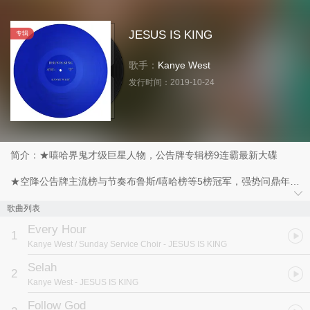
JESUS IS KING
专辑
歌手：
Kanye West
发行时间：
2019-10-24
简介：★嘻哈界鬼才级巨星人物，公告牌专辑榜9连霸最新大碟
★空降公告牌主流榜与节奏布鲁斯/嘻哈榜等5榜冠军，强势问鼎年度
专辑
歌曲列表
★收录"Follow God"、"Closed On Sunday"等11首公告牌排行榜最新
Every Hour
力作
1
Kanye West / Sunday Service Choir
- JESUS IS KING
Kanye West号称是全球乐坛最独一无二的音乐鬼才，他透过颠覆众
Selah
2
人思维的音乐逻辑，创作出众多嘻哈乐界划时代的革命性作品，屡屡
Kanye West
- JESUS IS KING
打破音乐框架，将各式各样的不同种类乐风融入到自己的歌曲中，淬
炼出全新的样貌，也缔造了令人讚叹的成绩。等待了2年，Kanye
Follow God