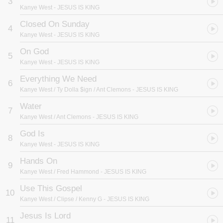
3
West交出全新专辑，也再次挑战了新的领域。
Kanye West
- JESUS IS KING
本名Kanye Omari West的Kanye，现年42岁，在经历8张专辑的洗礼
Closed On Sunday
4
后，Kanye West创下连续7张专辑空降公告牌冠军的丰功伟业，同时
Kanye West
- JESUS IS KING
他生涯中的3张专辑被选入滚石杂志“史上最佳500大专辑”中，总计他
的生涯卖出超过1亿2000万张专辑和单曲；更令人惊讶的是，Kanye
On God
5
West拥有高达21座格莱美奖、12座MTV大奖、4座灵魂列车大奖，
Kanye West
- JESUS IS KING
时代杂志也分别在2005年和2015年将Kanye West为年度百大影响人
物。在上一张专辑【ye】释出之后，Kanye West完美达成了“怀俄明
Everything We Need
6
州任务”、连续制作出5张作品，包括了Pusha T、Nas、Kid Cudi，
Kanye West / Ty Dolla $ign / Ant Clemons
- JESUS IS KING
以及Teyana Taylor的专辑，张张都成为当年度的轰动专辑，再次显
Water
现了Kanye West的高超实力。这次Kanye West挑战福音音乐
7
(Gospel)，将嘻哈与福音结合，打造出令人惊艳，同时又福至心灵、
Kanye West / Ant Clemons
- JESUS IS KING
充满律动感的作品【JESUS IS KING】，而专辑一释出，便称霸公告
God Is
牌主流专辑榜，达成9连霸纪录、再加上节奏布鲁斯嘻哈榜、福音
8
榜、Christian Albums榜、Soundtrack Albums榜“五冠王”纪录，除此
Kanye West
- JESUS IS KING
之外还称霸英国金榜、澳大利亚、加拿大、丹麦、冰岛、新西兰、挪
Hands On
威的排行冠军，堪称当代的超级天王。
9
Kanye West / Fred Hammond
- JESUS IS KING
【JESUS IS KING】由Kanye West亲自操刀专辑，并找来Angel
Use This Gospel
Lopez、BoogzDaBeast、Brian "AllDay" Miller、Budgie、DrtWrk、
10
Kanye West / Clipse / Kenny G
- JESUS IS KING
E*vax、Federico Vindver、FNZ、Labrinth、Michael Cerda、
Ronny J、Timbaland等人共同携手制作；首支主打单曲“Follow
Jesus Is Lord
11
God”，写下YouTube超过3000万次观看，结合Christian Hip Hop与