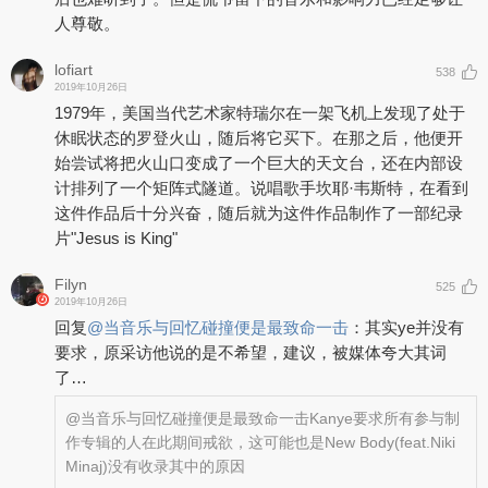
人尊敬。
lofiart
538
2019年10月26日
1979年，美国当代艺术家特瑞尔在一架飞机上发现了处于
休眠状态的罗登火山，随后将它买下。在那之后，他便开
始尝试将把火山口变成了一个巨大的天文台，还在内部设
计排列了一个矩阵式隧道。说唱歌手坎耶·韦斯特，在看到
这件作品后十分兴奋，随后就为这件作品制作了一部纪录
片"Jesus is King"
Filyn
525
2019年10月26日
回复
@
当音乐与回忆碰撞便是最致命一击
：
其实ye并没有
要求，原采访他说的是不希望，建议，被媒体夸大其词
了…
@当音乐与回忆碰撞便是最致命一击
Kanye要求所有参与制
作专辑的人在此期间戒欲，这可能也是New Body(feat.Niki
Minaj)没有收录其中的原因