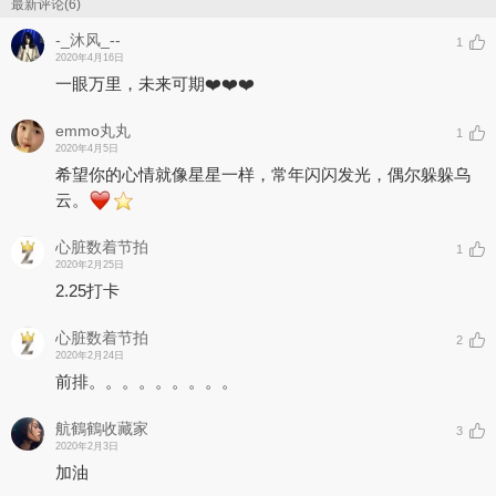
愿保持初心，活出新生代人的桀骜与朝气。
最新评论(6)
愿你与我的心，永不分离。
-_沐风_--
1
文/王智豪
2020年4月16日
01.《千禧（cover：徐秉龙）》
一眼万里，未来可期❤️❤️❤️
emmo丸丸
1
2020年4月5日
希望你的心情就像星星一样，常年闪闪发光，偶尔躲躲乌
云。
心脏数着节拍
1
2020年2月25日
2.25打卡
心脏数着节拍
2
2020年2月24日
前排。。。。。。。。。
航鶴鶴收藏家
3
2020年2月3日
加油