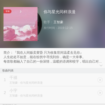
你与星光同样浪漫
专辑
歌手：
王智豪
发行时间：
2019-12-15
简介：『我在人间贩卖黄昏 只为收集世间温柔去见你』
人生处处不如意，能在纷扰中寻找到你，确是一大幸事。
每首歌都融入了自己的一份深情，温暖的语调和咬字，唱出自己对情
感的解读和理解。
唱功逐渐精进的同时，也在不断探寻音乐的真谛，以何种心境去演绎
歌曲列表
歌曲，如何自己的情感与生活经验丰富歌曲内涵，都成为接下来要努
千禧
力的方向。
1
王智豪
- 你与星光同样浪漫
在感情的道路上，也许每个人都会遇到不顺，也许每个人都拥有刻骨
铭心的感情经历。希望你们都能找到心中那个人，能让你即使孤身一
小宇
2
人，也知道自己并不孤独，即使遇到任何的烦心事，都有令你坚强的
王智豪
- 你与星光同样浪漫
支撑。
千禧年后生人，在逐渐长大，逐渐与这世界真相接近。