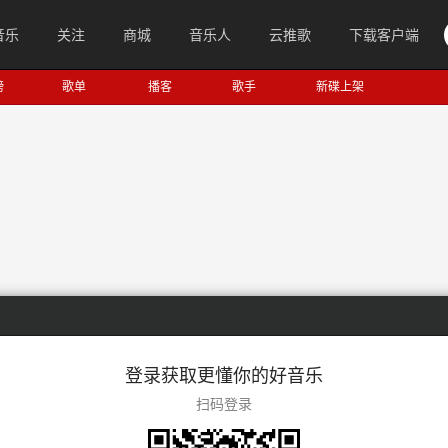
音乐
关注
商城
音乐人
云推歌
下载客户端
榜
歌单
播客
歌手
新碟上架
登录获取更懂你的好音乐
扫码登录