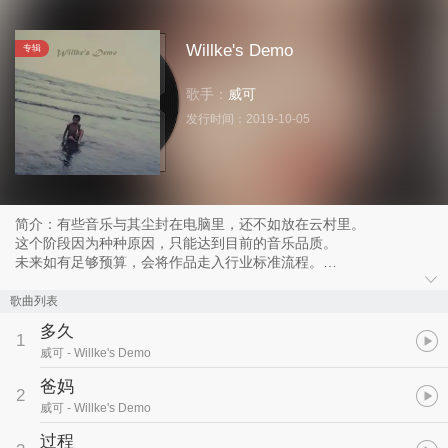
Willke's Demo
专辑
歌手：
威可
发行时间：
2019-10-05
简介：有些音乐与其尘封在电脑里，还不如放在云村里。
这个阶段因为种种原因，只能达到目前的音乐品质。
未来如有足够预算，会将作品走入行业标准流程。
十年前和现在、包括未来的Demo 我都会精选后传到这张专辑里。
希望大家会喜欢！^.^
歌曲列表
多久
1
威可
- Willke's Demo
爸妈
2
威可
- Willke's Demo
过程