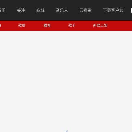
音乐
关注
商城
音乐人
云推歌
下载客户端
榜
歌单
播客
歌手
新碟上架