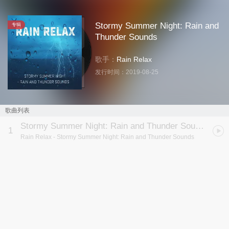
Stormy Summer Night: Rain and
专辑
Thunder Sounds
歌手：
Rain Relax
发行时间：
2019-08-25
歌曲列表
Stormy Summer Night: Rain and Thunder Sounds
1
Rain Relax
- Stormy Summer Night: Rain and Thunder Sounds