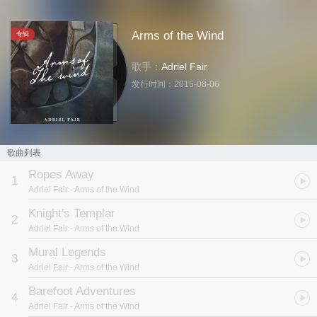
Arms of the Wind
专辑
歌手：
Adriel Fair
发行时间：
2015-08-06
歌曲列表
Ropes Away
1
Adriel Fair
- Arms of the Wind
Knight's Templar
2
Adriel Fair
- Arms of the Wind
Mural Legends
3
Adriel Fair
- Arms of the Wind
Barefoot Adventures
4
Adriel Fair
- Arms of the Wind