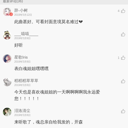
海报：侑景
最新评论(36)
辞-小树
4
2019年5月12日
此曲甚好。可看封面意境莫名难过💔
___嘻嘻____
2019年5月9日
好听
星歌Iris
1
2019年5月9日
表白魂姐姐嘿嘿嘿
稻稻稻草草草
2019年5月8日
今天也是喜欢魂姐姐的一天啊啊啊啊我永远爱
您！！！！！
泪洛清尘
2019年5月8日
来听歌了，魂总亲自给我发的，开森