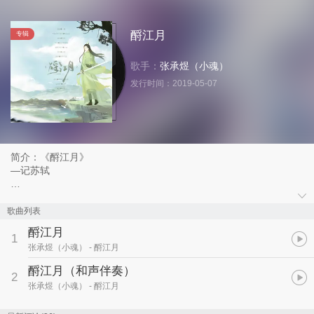
酹江月
专辑
歌手：
张承煜（小魂）
发行时间：
2019-05-07
简介：《酹江月》
—记苏轼
策划：一袖
作曲/和声编写：Sabrina
歌曲列表
编曲：微风
酹江月
作词：未见钗头凤
1
张承煜（小魂）
- 酹江月
演唱/和声：小魂
混音：幺唠
酹江月（和声伴奏）
2
题字：同归于寂
张承煜（小魂）
- 酹江月
曲绘：薄荷电、岁辞
pv制作：汐泽