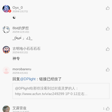
Oyx_0
2026年1月27日
☯
8bit的梦想
2025年12月13日
_(•̀ω•́ 」∠)_
古明地小石石石石
2025年8月12日
神专
morobareru
2025年4月24日
回复
@
DPlight
：
链接已经挂了
@DPlight
给那些没看到过封底灵梦的人：
http://www.acfun.tv/v/ac249299 1P 0:12左右...
艾露雷兹
1
2024年11月30日