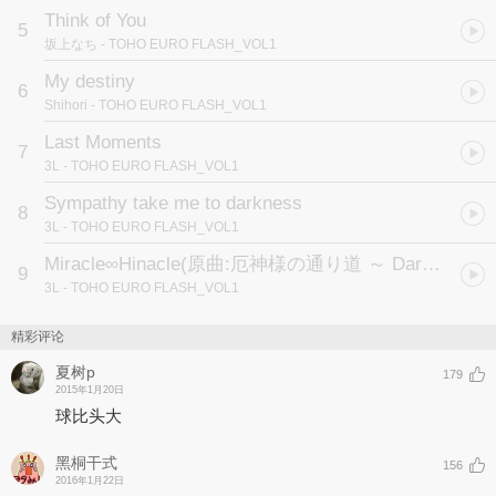
Think of You
5
坂上なち
- TOHO EURO FLASH_VOL1
My destiny
6
Shihori
- TOHO EURO FLASH_VOL1
Last Moments
7
3L
- TOHO EURO FLASH_VOL1
Sympathy take me to darkness
8
3L
- TOHO EURO FLASH_VOL1
Miracle∞Hinacle
(原曲:厄神様の通り道 ～ Dark Road)
9
3L
- TOHO EURO FLASH_VOL1
精彩评论
夏树p
179
2015年1月20日
球比头大
黑桐干式
156
2016年1月22日