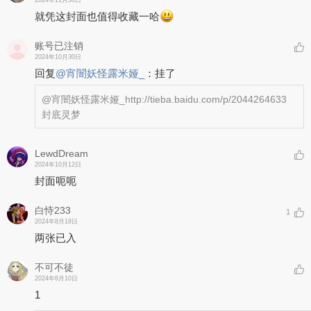
就凭这封面也值得收藏一哈
账号已注销
2024年10月30日
回复
@
宵闇妖怪露米娅_
：
挂了
@宵闇妖怪露米娅_
http://tieba.baidu.com/p/2044264633
封底灵梦
LewdDream
2024年10月12日
封面呃呃
白恃233
1
2024年8月18日
两张已入
不可不徒
2024年6月10日
1