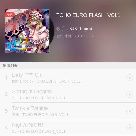
TOHO EURO FLASH_VOL1
专辑
歌手：
NJK Record
发行时间：
2010-08-13
歌曲列表
Dirty **** Girl
1
maria♂polo
- TOHO EURO FLASH_VOL1
Spring of Dreams
2
3L
- TOHO EURO FLASH_VOL1
Twinkle Twinkle
3
美里
- TOHO EURO FLASH_VOL1
Night'n'NIGHT
4
3L
- TOHO EURO FLASH_VOL1